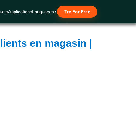
 Other cookies are used for analytical and advertising purposes
 policy.
ucts
Applications
Languages
Try For Free
▼
clients en magasin |