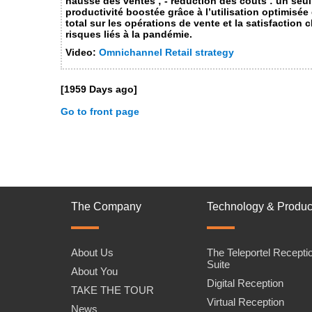
hausse des ventes ; - réduction des coûts : un seul
productivité boostée grâce à l’utilisation optimisée
total sur les opérations de vente et la satisfaction cl
risques liés à la pandémie.
Video:
Omnichannel Retail strategy
[1959 Days ago]
Go to front page
The Company
Technology & Produc
About Us
The Teleportel Recepti
Suite
About You
Digital Reception
TAKE THE TOUR
Virtual Reception
News