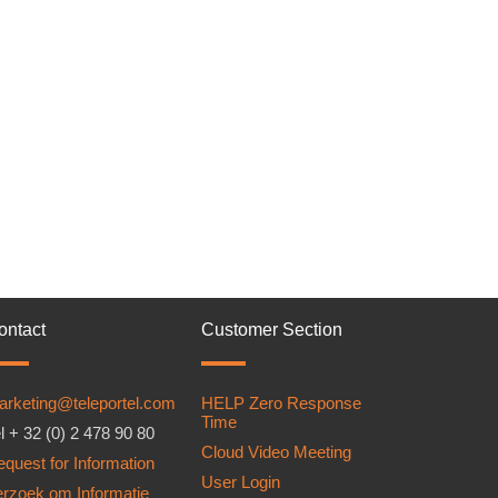
ontact
Customer Section
arketing@teleportel.com
HELP Zero Response
Time
l + 32 (0) 2 478 90 80
Cloud Video Meeting
quest for Information
User Login
erzoek om Informatie