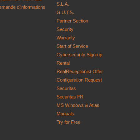
S.L.A.
emande d'informations
G.U.T.S.
Partner Section
Security
Warranty
Start of Service
Cybersecurity Sign-up
Rental
RealReceptionist Offer
Configuration Request
Securitas
Securitas FR
MS Windows & Atlas
Manuals
Try for Free