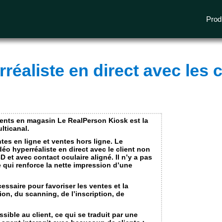
e needed for our website to operate and to provide you with the services and features available on our website and cannot be refused.
ormation about our use of cookies and the personal data we may process in this regard, please review our
privacy policy
and our
cookie
Prod
I accept
No thanks
réaliste en direct avec les 
I accept
No thanks
s from other media companies
I accept
No thanks
lients en magasin Le RealPerson Kiosk est la
lticanal.
ntes en ligne et ventes hors ligne. Le
éo hyperréaliste en direct avec le client non
 et avec contact oculaire aligné. Il n’y a pas
 qui renforce la nette impression d’une
cessaire pour favoriser les ventes et la
ion, du scanning, de l’inscription, de
sible au client, ce qui se traduit par une