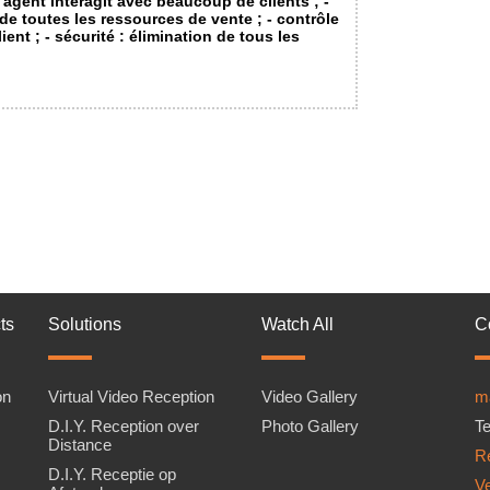
 agent interagit avec beaucoup de clients ; -
 de toutes les ressources de vente ; - contrôle
ient ; - sécurité : élimination de tous les
ts
Solutions
Watch All
C
on
Virtual Video Reception
Video Gallery
m
D.I.Y. Reception over
Photo Gallery
Te
Distance
Re
D.I.Y. Receptie op
V