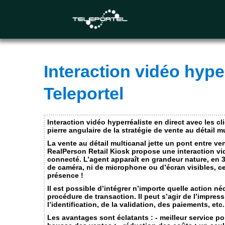
This website uses cookies. Necessary and functional cookies ar
and will only be placed after you made a choice. For more inf
Necessary Cookies
Functional Cookies not applicable for this site
Interaction vidéo hyper
Performance and analytics cookies
Teleportel
Advertising cookies, social media cookies and cookie
Interaction vidéo hyperréaliste en direct avec les c
pierre angulaire de la stratégie de vente au détail mu
La vente au détail multicanal jette un pont entre ve
Submit
Close
RealPerson Retail Kiosk propose une interaction vid
connecté. L’agent apparaît en grandeur nature, en 3D
de caméra, ni de microphone ou d’écran visibles, ce
présence !
Il est possible d’intégrer n’importe quelle action né
procédure de transaction. Il peut s’agir de l’impress
l’identification, de la validation, des paiements, etc.
Les avantages sont éclatants : - meilleur service pos